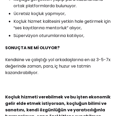
ortak platformlarda bulunuyor.
Ücretsiz koçluk yapmıyor,
Koçluk hizmet kalitesini yetkin hale getirmek için
“ses kayıtlarına mentorluk” alıyor,
Süpervizyon oturumlarına katılıyor,
SONUÇTA NE Mİ OLUYOR?
Kendisine ve çalıştığı yol arkadaşlarına en az 3-5-7x
değerinde zaman, para, iç huzur ve tatmin
kazandırabiliyor.
Koçluk hizmeti verebilmek
ve bu işten ekonomik
gelir
elde etmek istiyorsan,
koçluğun bilimi ve
sanatını,
kendi özgünlüğün
ve yaratıcılığınla