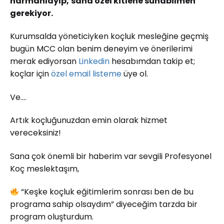
harmanlayıp,
sana özel kitlene sunabilmen
gerekiyor.
Kurumsalda yöneticiyken koçluk mesleğine geçmiş
bugün MCC olan benim deneyim ve önerilerimi
merak ediyorsan
Linkedin
hesabımdan takip et;
koçlar için
özel email listeme
üye ol.
Ve….
Artık koçluğunuzdan emin olarak hizmet
vereceksiniz!
Sana çok önemli bir haberim var sevgili Profesyonel
Koç meslektaşım,
“Keşke koçluk eğitimlerim sonrası ben de bu
programa sahip olsaydım” diyeceğim tarzda bir
program oluşturdum.