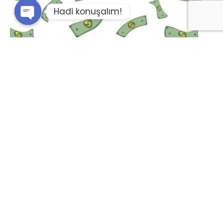
Hadi konuşalım!
Open chaty
Posted by
Kemal Başaranoğlu
21 Temmuz 2025
13 min read
Nörobilim Serisi 1: Para,
Potansiyelini Nasıl Etkiler?
Parayla İlişkin Potansiyelini Doğrudan Etkiler
ama sen bunun farkında bile olmazsın. Para ile
ilgili herkes bir şey söylüyor. En yaygın bilinen
üçü; - Para amaç değil araçtır. - Parayla
mutluluk olmaz. - Önemli olan sağlık, huzurdur.
Peki gerçekten bu söylenenler doğru ise,
beynin neden söylenenleri doğrular şekilde
hareket edemiyor? Durun size beyin bilimsel